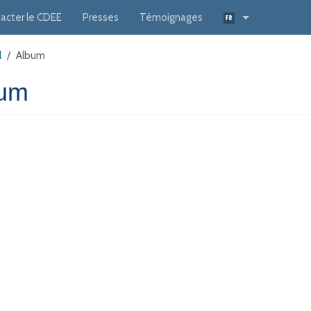
acter le CDEE
Presses
Témoignages
l
/
Album
bum