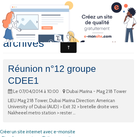
Cercle Dynamique Emploi
Accueil
Voir les évènements
Contacter le CDEE
archivés
Presses
Témoignages
Réunion n°12 groupe
CDEE1
Le 07/04/2014
à 10:00
Dubai Marina - Mag 218 Tower
LIEU Mag 218 Tower, Dubai Marina Direction: American
University of Dubai (AUD) > Exit 32 > bretelle droite vers
Nakheeel metro station > rester ...
Créer un site internet avec e-monsite